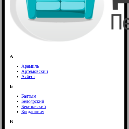
А
Арамиль
Артемовский
Асбест
Б
Балтым
Белоярский
Березовский
Богданович
В