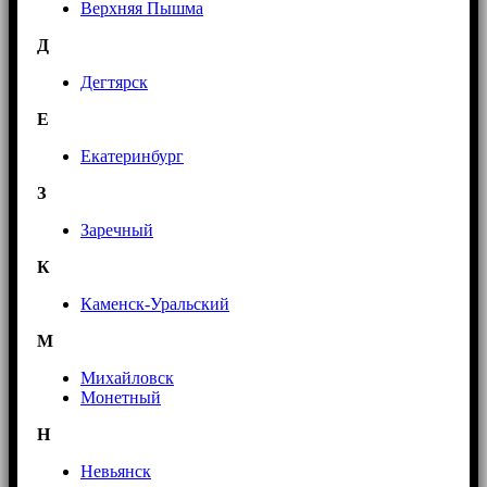
Верхняя Пышма
Д
Дегтярск
Е
Екатеринбург
З
Заречный
К
Каменск-Уральский
М
Михайловск
Монетный
Н
Невьянск