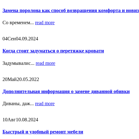
Замена поролона как способ возвращения комфорта и нови
Со временем...
read more
04
Сен
04.09.2024
Когда стоит задуматься о перетяжке кровати
Задумывалис...
read more
20
Май
20.05.2022
Дополнительная информация о замене диванной обивки
Диваны, даж...
read more
10
Авг
10.08.2024
Быстрый и удобный ремонт мебели