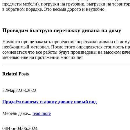
предметы мебели), погрузки на грузовик, выгрузки на террит
в обратном порядке. Это весьма дорого и неудобно.
Проводим быструю перетяжку дивана на дому
Намного проще заказать проведение перетяжки дивана на дому.
необходимый материал. После этого определяется стоимость п
сомневаться что все работы будут произведены на высоком ка
мебелью ещё на протяжении многих лет
Related
Posts
22
Мар
22.03.2022
Придаём вашему старому дивану новый вид
Мебель даже...
read more
04
Июн
04.06.2024