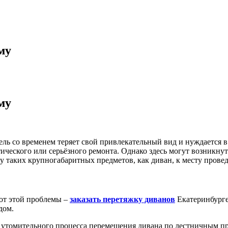
му
му
ель со временем теряет свой привлекательный вид и нуждается 
ического или серьёзного ремонта. Однако здесь могут возникнут
ку таких крупногабаритных предметов, как диван, к месту прове
 от этой проблемы –
заказать перетяжку диванов
Екатеринбурге
дом.
т утомительного процесса перемещения дивана по лестничным пр